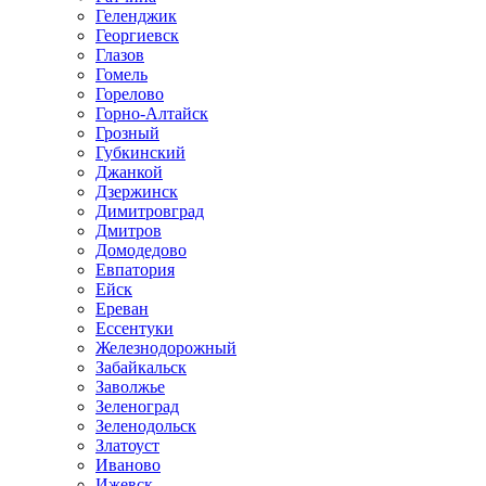
Геленджик
Георгиевск
Глазов
Гомель
Горелово
Горно-Алтайск
Грозный
Губкинский
Джанкой
Дзержинск
Димитровград
Дмитров
Домодедово
Евпатория
Ейск
Ереван
Ессентуки
Железнодорожный
Забайкальск
Заволжье
Зеленоград
Зеленодольск
Златоуст
Иваново
Ижевск