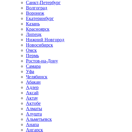
Санкт-Петербург
Волгоград
Воронеж
Екатеринбург
Казань
Красноярск
Липецк
Нижний Новгород
Новосибирск
Омск
Пермь
Ростов-на-Дону
Самара
Уфа
Челябинск
Абакан
Адлер
Аксай
Актау
Актобе
Алматы
Алушта
Альметьевск
Анапа
Ангарск