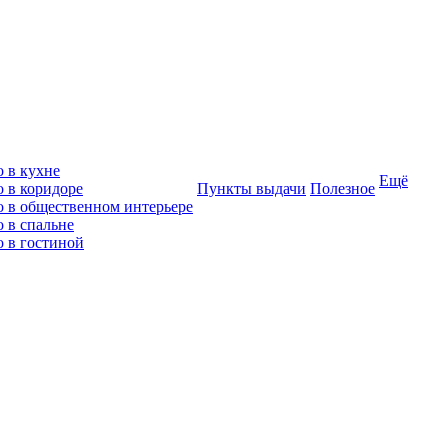
о в кухне
Ещё
о в коридоре
Пункты выдачи
Полезное
о в общественном интерьере
 в спальне
о в гостиной