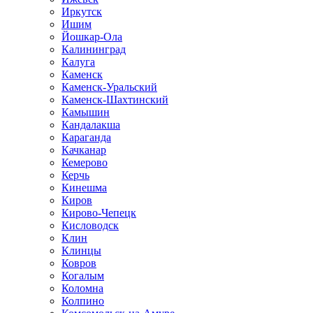
Иркутск
Ишим
Йошкар-Ола
Калининград
Калуга
Каменск
Каменск-Уральский
Каменск-Шахтинский
Камышин
Кандалакша
Караганда
Качканар
Кемерово
Керчь
Кинешма
Киров
Кирово-Чепецк
Кисловодск
Клин
Клинцы
Ковров
Когалым
Коломна
Колпино