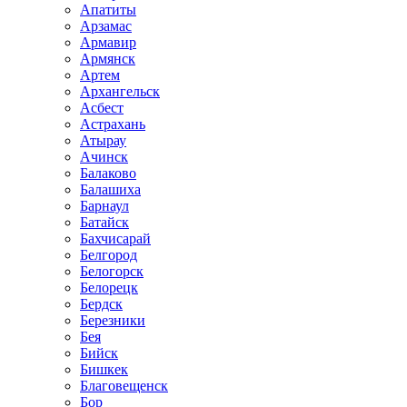
Апатиты
Арзамас
Армавир
Армянск
Артем
Архангельск
Асбест
Астрахань
Атырау
Ачинск
Балаково
Балашиха
Барнаул
Батайск
Бахчисарай
Белгород
Белогорск
Белорецк
Бердск
Березники
Бея
Бийск
Бишкек
Благовещенск
Бор