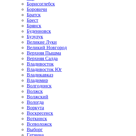
Борисоглебск
Боровичи
Братск
Брест
Брянск
Буденновск
Бузулук
Великие Луки
Великий Новгород
Верхняя Пышма
Верхняя Салда
Владивосток
Владивосток Юг
Владикавказ
Владимир
Волгодонск
Волжск
Волжский
Вологда
Воркута
Воскресенск
Воткинск
Всеволожск
Выборг
Гатчина