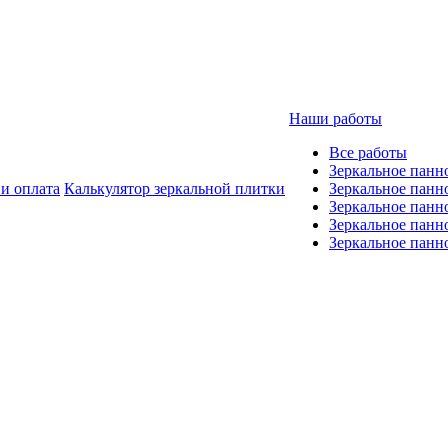
Наши работы
Все работы
Зеркальное панн
 и оплата
Калькулятор зеркальной плитки
Зеркальное панн
Зеркальное панн
Зеркальное панно
Зеркальное панн