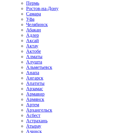
Пермь
Ростов-на-Дону
Самара
Уфа
Челябинск
Абакан
Адлер
Аксай
Актау
Актобе
Алматы
Алушта
Альметьевск
Анапа
Ангарск
Апатиты
Арзамас
Армавир
Армянск
Артем
Архангельск
Асбест
Астрахань
Атырау
Ачинск