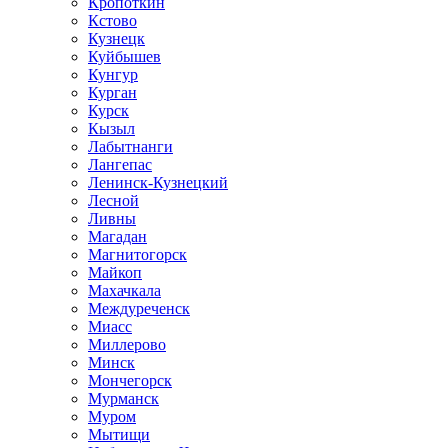
Кропоткин
Кстово
Кузнецк
Куйбышев
Кунгур
Курган
Курск
Кызыл
Лабытнанги
Лангепас
Ленинск-Кузнецкий
Лесной
Ливны
Магадан
Магнитогорск
Майкоп
Махачкала
Междуреченск
Миасс
Миллерово
Минск
Мончегорск
Мурманск
Муром
Мытищи