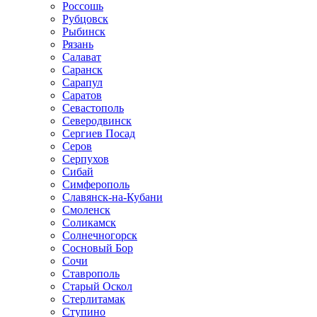
Россошь
Рубцовск
Рыбинск
Рязань
Салават
Саранск
Сарапул
Саратов
Севастополь
Северодвинск
Сергиев Посад
Серов
Серпухов
Сибай
Симферополь
Славянск-на-Кубани
Смоленск
Соликамск
Солнечногорск
Сосновый Бор
Сочи
Ставрополь
Старый Оскол
Стерлитамак
Ступино