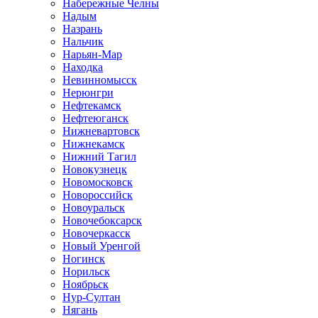
Набережные Челны
Надым
Назрань
Нальчик
Нарьян-Мар
Находка
Невинномысск
Нерюнгри
Нефтекамск
Нефтеюганск
Нижневартовск
Нижнекамск
Нижний Тагил
Новокузнецк
Новомосковск
Новороссийск
Новоуральск
Новочебоксарск
Новочеркасск
Новый Уренгой
Ногинск
Норильск
Ноябрьск
Нур-Султан
Нягань