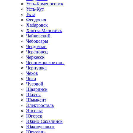
Усть-Каменогорск
Усть-Кут
Ухта
Феодосия
Хабаровск
Ханты-Мансийск
Чайковский
Чебоксары
Чегдомын
Череповец
Черкесск
Черноморское пос.
Чернушка
Чехов
Чита
Чусовой
Шадринск
Шахты
Шымкент
Электросталь
Энгельс
Югорск
Южно-Сахалинск
Южноуральск
Юрюзань