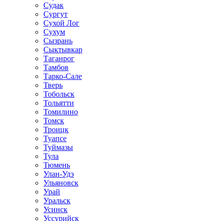
Судак
Сургут
Сухой Лог
Сухум
Сызрань
Сыктывкар
Таганрог
Тамбов
Тарко-Сале
Тверь
Тобольск
Тольятти
Томилино
Томск
Троицк
Туапсе
Туймазы
Тула
Тюмень
Улан-Удэ
Ульяновск
Урай
Уральск
Усинск
Уссурийск