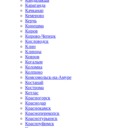
Кандалакша
Караганда
Качканар
Кемерово
Керчь
Кинешма
Киров
Кирово-Чепецк
Кисловодск
Клин
Клинцы
Ковров
Когалым
Коломна
Колпино
Комсомольск-на-Амуре
Костанай
Кострома
Котлас
Красногорск
Краснодар
Краснокамск
Красноперекопск
Краснотурьинск
Красноуфимск