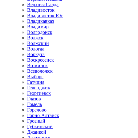
Верхняя Салда
Владивосток
Владивосток Юг
Владикавказ
Владимир
Волгодонск
Волжск
Волжский
Вологда
Воркута
Воскресенск
Воткинск
Всеволожск
Выборг
Гатчина
Геленджик
Георгиевск
Глазов
Гомель
Горелово
Горно-Алтайск
Грозный
Губкинский
Джанкой
Дзержинск