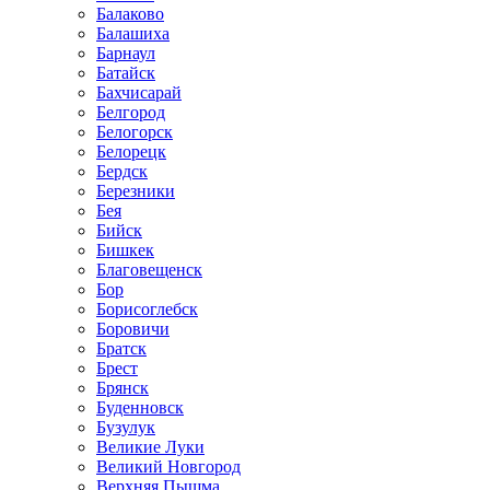
Балаково
Балашиха
Барнаул
Батайск
Бахчисарай
Белгород
Белогорск
Белорецк
Бердск
Березники
Бея
Бийск
Бишкек
Благовещенск
Бор
Борисоглебск
Боровичи
Братск
Брест
Брянск
Буденновск
Бузулук
Великие Луки
Великий Новгород
Верхняя Пышма