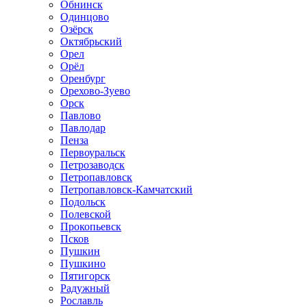
Обнинск
Одинцово
Озёрск
Октябрьский
Орел
Орёл
Оренбург
Орехово-Зуево
Орск
Павлово
Павлодар
Пенза
Первоуральск
Петрозаводск
Петропавловск
Петропавловск-Камчатский
Подольск
Полевской
Прокопьевск
Псков
Пушкин
Пушкино
Пятигорск
Радужный
Рославль