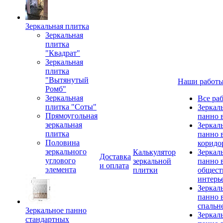
Зеркальная плитка
Зеркальная
плитка
"Квадрат"
Зеркальная
плитка
"Вытянутый
Наши работ
Ромб"
Зеркальная
Все ра
плитка "Соты"
Зеркал
Прямоугольная
панно 
зеркальная
Зеркал
плитка
панно 
Половина
коридо
зеркального
Калькулятор
Зеркал
Доставка
углового
зеркальной
панно 
и оплата
элемента
плитки
общест
интерь
Зеркал
панно 
спальн
Зеркальное панно
Зеркал
стандартных